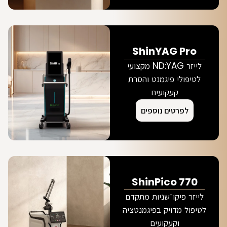
ShinYAG Pro
לייזר ND:YAG מקצועי
לטיפולי פיגמנט והסרת
קעקועים
לפרטים נוספים
ShinPico 770
לייזר פיקו־שניות מתקדם
לטיפול מדויק בפיגמנטציה
וקעקועים