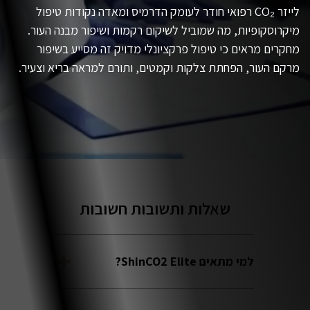
לייזר CO₂ רפואי חודר לעומק הדרמיס ומאדה נקודות טיפול
מיקרוסקופיות, מה שמוביל לשיקום רקמות ושיפור מבנה העור.
מחקרים מראים כי טיפול פרקציונלי מדויק זה מסייע בשיפור
מרקם העור, הפחתת צלקות וקמטים, ותורם למראה בריא וצעיר.
שאלות ותשובות חשובות
למי מתאים ShinCO2 Elite?
לקוסמטיקאיות, רופאי עור ומרכזי