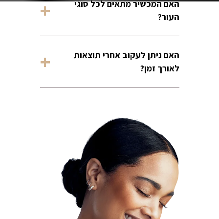
האם המכשיר מתאים לכל סוגי
אסתטיקה המעוניינים לשדרג את רמת
העור?
האבחון, לבסס טיפולים על נתונים
מדויקים ולהגדיל אמון ומכירות
כן, המערכת משתמשת באלגוריתמים
בקליניקה.
האם ניתן לעקוב אחרי תוצאות
שונים בהתאם לסוגי עור, מה שמאפשר
לאורך זמן?
אבחון מדויק גם לעור כהה, רגיש או
מורכב
כן, המכשיר מאפשר השוואת לפני
ואחרי והפקת דוחות מפורטים, כך
שניתן לראות שיפור אמיתי ולהציג אותו
ללקוח בצורה ברורה